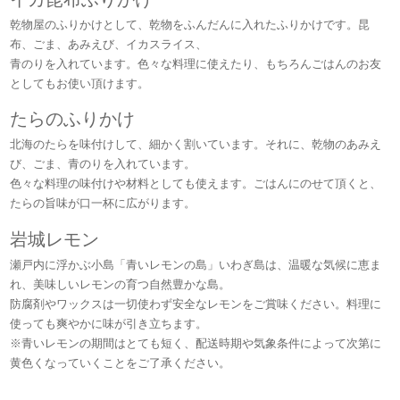
乾物屋のふりかけとして、乾物をふんだんに入れたふりかけです。昆
布、ごま、あみえび、イカスライス、
青のりを入れています。色々な料理に使えたり、もちろんごはんのお友
としてもお使い頂けます。
たらのふりかけ
北海のたらを味付けして、細かく割いています。それに、乾物のあみえ
び、ごま、青のりを入れています。
色々な料理の味付けや材料としても使えます。ごはんにのせて頂くと、
たらの旨味が口一杯に広がります。
岩城レモン
瀬戸内に浮かぶ小島「青いレモンの島」いわぎ島は、温暖な気候に恵ま
れ、美味しいレモンの育つ自然豊かな島。
防腐剤やワックスは一切使わず安全なレモンをご賞味ください。料理に
使っても爽やかに味が引き立ちます。
※青いレモンの期間はとても短く、配送時期や気象条件によって次第に
黄色くなっていくことをご了承ください。